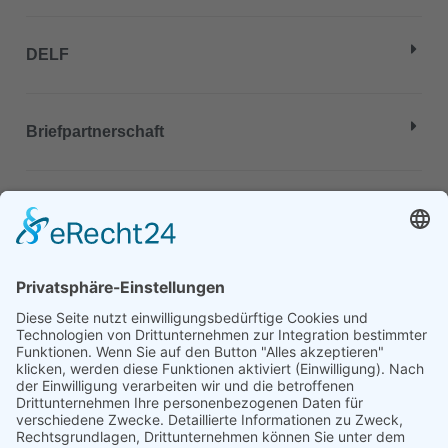
DELF
Briefpartnerschaft
"Pour ce qui est de l'avenir, il
ne s'agit pas de le prévoir,
mais de le rendre possible."
Antoine de Saint-Exupéry