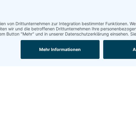
 hat, macht sich keinen Begriff,
 deutsche Sprache“ (The Awful German Language)
Service
Anrei
Impressum
Datenschutz
Kontakt
Downloads
eche.com