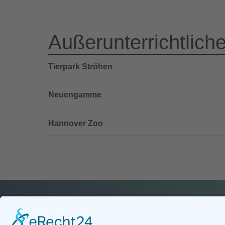
Außerunterrichtlich
Tierpark Ströhen
Neuengamme
Hannover Zoo