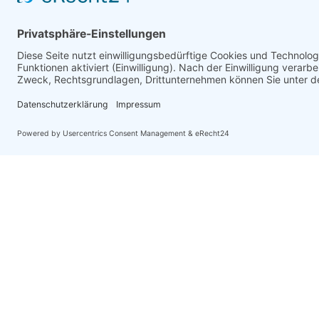
“Wer nie Deutsch gelernt
Sprache ist.”
Mark Twain 1880 in „Die schreckliche
Kontakt
sekretariat@gymbruvi.de
+49 (0) 4252 9090120
Auf der Loge 5, 27305 Bruchhausen-Vilsen
© Alle Rechte vorbehalten
Design & Umsetzung: werbeku