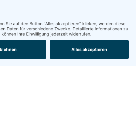
 wie verwirrend diese
se