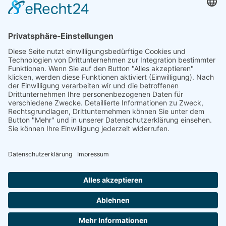
leest Platt"
Geschichtswettbewerb des Bundespräsidenten
Kontakt
sekretariat@gymbruvi.de
+49 (0) 4252 9090120
Auf der Loge 5, 27305 Bruchhausen-Vilsen
Service
Impressum