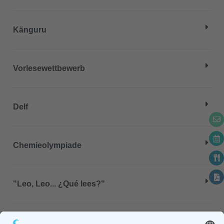
Känguru
Vorlesewettbewerb
Delf
Chemieolympiade
"Leo, Leo... ¿Qué lees?"
Plattdeutscher Lesewettbewerb "Schoolkinner