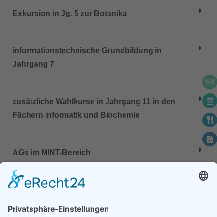
Exkursion in Jg. 5 zur Botanika
informationstechnische Grundbildung in
Jahrgang 7
zusätzliche Wahlkurse in Jahrgang 11 in den
Fächern Informatik und Biochemie
AGs im MINT-Bereich
Projekttag zum Thema Brandschutz in Jahrgang
7 in Zusammenarbeit mit der freiwilligen Feuerwehr
Bruchhausen-Vilsen